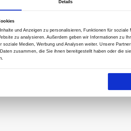
Details
Cookies
nhalte und Anzeigen zu personalisieren, Funktionen für soziale
Website zu analysieren. Außerdem geben wir Informationen zu I
r soziale Medien, Werbung und Analysen weiter. Unsere Partner
Video: Die Zimmer im Luz del Mar
 Daten zusammen, die Sie ihnen bereitgestellt haben oder die s
n.
eos vom Luz del Mar können Sie auch bei YouTub
Freunden auf Facebook teilen.