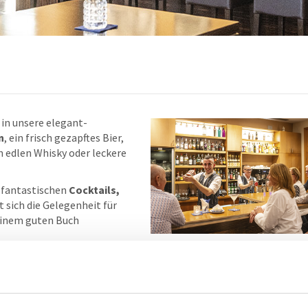
in unsere elegant-
n
, ein frisch gezapftes Bier,
n edlen Whisky oder leckere
e fantastischen
Cocktails,
et sich die Gelegenheit für
einem guten Buch
il- oder Getränkekarte und freuen sich auf Ihren nächsten