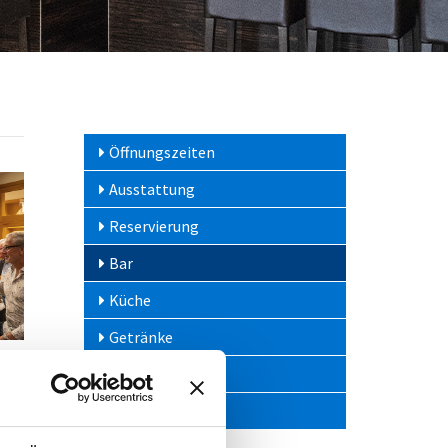
Öffnungszeiten
Ausstattung
Reservierung
Bar
Küche
Getränke
Events
Gesellschaft