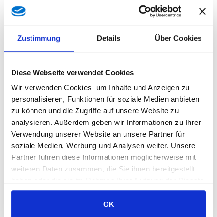
Zustimmung
Details
Über Cookies
Diese Webseite verwendet Cookies
Wir verwenden Cookies, um Inhalte und Anzeigen zu
personalisieren, Funktionen für soziale Medien anbieten
zu können und die Zugriffe auf unsere Website zu
Bitte nicht ausfüllen
Abschicken
analysieren. Außerdem geben wir Informationen zu Ihrer
Verwendung unserer Website an unsere Partner für
soziale Medien, Werbung und Analysen weiter. Unsere
Partner führen diese Informationen möglicherweise mit
Verfügbarkeit prüfen
weiteren Daten zusammen, die Sie ihnen bereitgestellt
haben oder die sie im Rahmen Ihrer Nutzung der Dienste
gesammelt haben.
Videos
OK