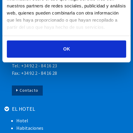
DIRECCIÓN
nuestros partners de redes sociales, publicidad y análisis
web, quienes pueden combinarla con otra información
Hotel Luz Del Mar
que les haya proporcionado o que hayan recopilado a
Av Sibora, 10
partir del uso que haya hecho de sus servicios.
38470 Los Silos
Tenerife
OK
CONTACTO
Tel.: +34 92 2 - 84 16 23
Fax.: +34 92 2 - 84 16 28
Contacto
EL HOTEL
Hotel
Habitaciones