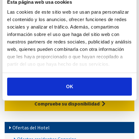
Esta página web usa cookies
Habitación doble
968
1.048
918
838
Las cookies de este sitio web se usan para personalizar
Habitación individual *
1.248
1.518
1.148
1.048
el contenido y los anuncios, ofrecer funciones de redes
Suite
1.118
1.298
1.068
978
sociales y analizar el tráfico. Además, compartimos
información sobre el uso que haga del sitio web con
*
Suplemento
si solo una persona viaja: 140€
nuestros partners de redes sociales, publicidad y análisis
web, quienes pueden combinarla con otra información
Fechas de las temporadas
que les haya proporcionado o que hayan recopilado a
A:
04.01.27 - 31.01.27 / 04.04.27 - 15.04.27 / 16.09.27 - 31.10.27
partir del uso que haya hecho de sus servicios.
B
: 01.02.27 - 03.04.27 / 01.11.27 - 30.11.27
C:
16.04.27 - 31.05.27 / 01.09.27 - 15.09.27 / 01.12.27 - 12.12.27
D:
01.06.27 - 31.08.27
OK
Compruebe su disponibilidad
Ofertas del Hotel