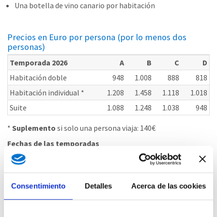
Una botella de vino canario por habitación
Precios en Euro por persona (por lo menos dos
personas)
Temporada 2026
A
B
C
D
Habitación doble
948
1.008
888
818
Habitación individual *
1.208
1.458
1.118
1.018
Suite
1.088
1.248
1.038
948
*
Suplemento
si solo una persona viaja: 140€
Fechas de las temporadas
A:
05.01.26 - 31.01.26 / 01.04.26 - 15.04.26 / 16.09.26 - 31.10.26
B
: 01.02.26 - 31.03.26 / 01.11.26 - 30.11.26
C:
16.04.26 - 31.05.26 / 01.09.26 - 15.09.26 / 01.12.26 - 12.12.26
Consentimiento
Detalles
Acerca de las cookies
D:
01.06.26 - 31.08.26
Temporada 2026
A
B
C
D