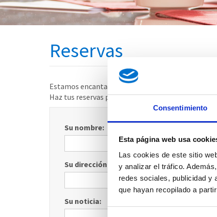
Reservas
Estamos encantados de atender sus reservas telef
Haz tus reservas por telefono
+34 9 22 84 16 23
o 
Consentimiento
Su nombre:
Esta página web usa cookie
Las cookies de este sitio we
Su dirección de e-mail:
y analizar el tráfico. Ademá
redes sociales, publicidad y
que hayan recopilado a parti
Su noticia: