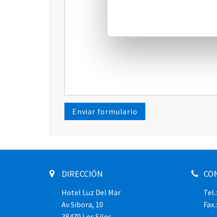
Por favor no complete
Enviar formulario
DIRECCIÓN
CO
Hotel Luz Del Mar
Tel.
Av Sibora, 10
Fax.
38470 Los Silos